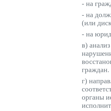
- на граж
- на дол
(или диск
- на юри
в) анали
нарушени
восстано
граждан.
г) напра
соответс
органы и
исполнит