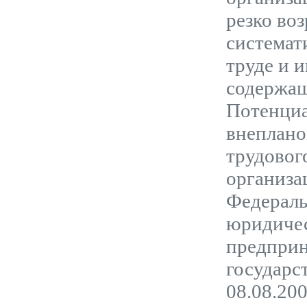
резко воз
системат
труде и 
содержащ
Потенциа
внеплано
трудовог
организа
Федераль
юридичес
предприн
государс
08.08.20