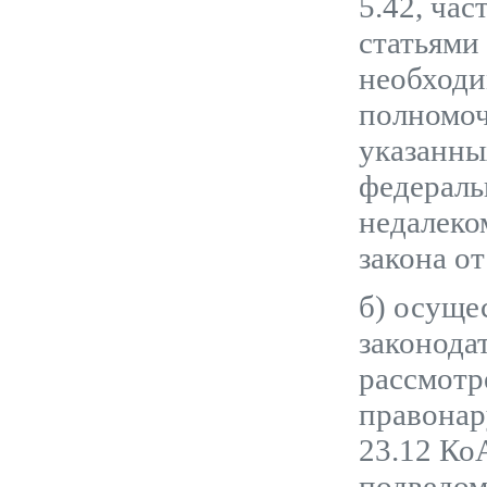
5.42, час
статьями
необходи
полномоч
указанны
федераль
недалеко
закона о
б) осуще
законода
рассмотр
правонар
23.12 Ко
подведом