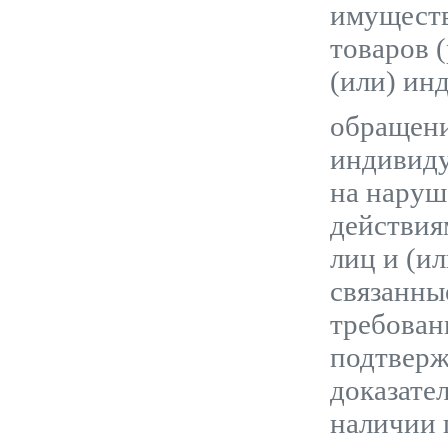
имуществ
товаров 
(или) ин
обращени
индивиду
на наруш
действия
лиц и (и
связанны
требован
подтверж
доказате
наличии 