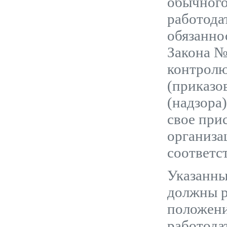
обычного
работода
обязанно
Закона №
контролю
(приказо
(надзора
свое при
организа
соответс
Указанны
должны р
положени
работода