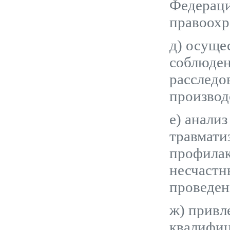
Федераци
правоохр
д) осуще
соблюден
расследо
производ
е) анали
травмати
профилак
несчастн
проведен
ж) привл
квалифиц