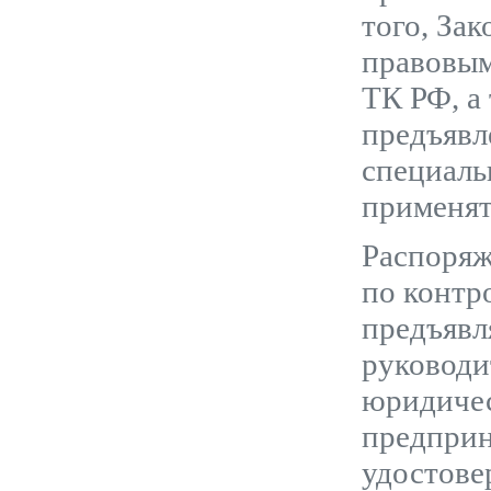
того, За
правовым
ТК РФ, а
предъявл
специаль
применят
Распоряж
по контр
предъявл
руководи
юридичес
предприн
удостове