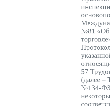
инспекци
основопо
Междунар
№81 «Об 
торговле
Протокол
указанно
относящи
57 Трудо
(далее –
№134-ФЗ.
некоторы
соответс