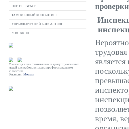
проверки
DUE DILIGENCE
ТАМОЖЕННЫЙ КОНСАЛТИНГ
Инспекц
УПРАВЛЕНЧЕСКИЙ КОНСАЛТИНГ
инспекц
КОНТАКТЫ
Вероятно
трудовая
является
Мы всегда ищем талантливых и целеустремленных
людей для работы в нашем профессиональном
поскольк
коллективе
Вакансии:
Москва
превышае
инспекто
инспекци
позволяет
время, в
организа