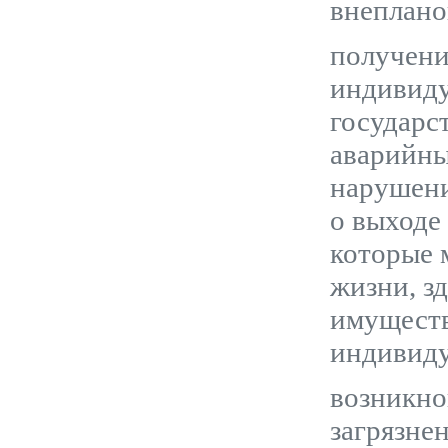
внеплано
получени
индивиду
государс
аварийны
нарушени
о выходе
которые 
жизни, з
имуществ
индивиду
возникно
загрязне