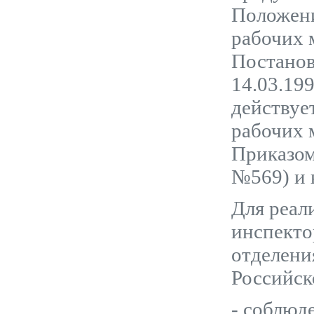
Положени
рабочих 
Постанов
14.03.199
действуе
рабочих 
Приказом
№569) и 
Для реал
инспекто
отделени
Российск
- соблюд