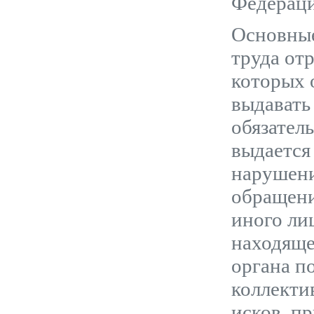
Федераци
Основные
труда от
которых 
выдавать
обязател
выдается
нарушени
обращени
иного ли
находяще
органа п
коллекти
исков, п