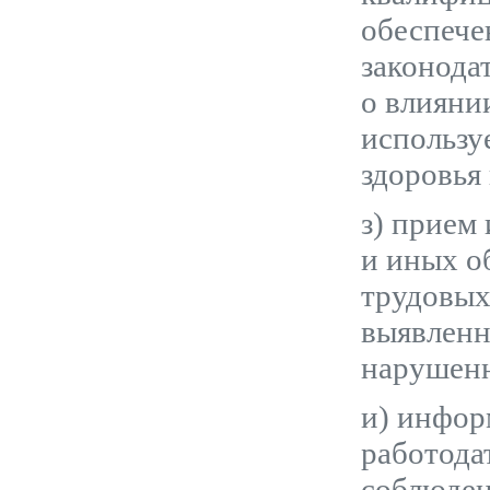
обеспече
законода
о влияни
использу
здоровья
з) прием
и иных о
трудовых
выявленн
нарушенн
и) инфор
работода
соблюден