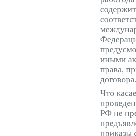
содержит
соответс
междунар
Федераци
предусмо
иными ак
права, п
договора
Что каса
проведен
РФ не пр
предъявл
приказы 