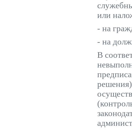
служебны
или нало
- на граж
- на дол
В соотве
невыполн
предписа
решения)
осуществ
(контрол
законода
админист