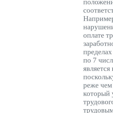
положени
соответс
Например
нарушени
оплате тр
заработн
пределах
по 7 числ
является
поскольк
реже чем
который 
трудовог
трудовым