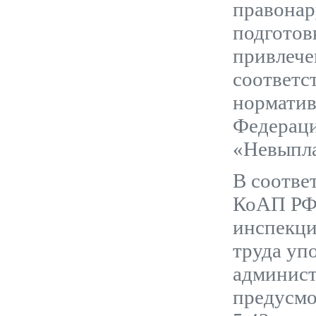
правонар
подготов
привлече
соответс
норматив
Федераци
«Невыпла
В соответ
КоАП РФ
инспекци
труда уп
админист
предусмо