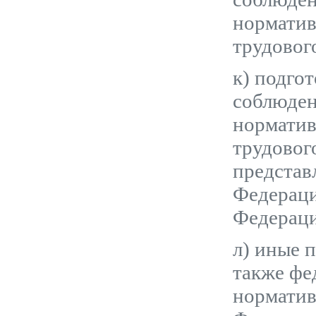
норматив
трудовог
к) подго
соблюден
норматив
трудовог
представ
Федераци
Федераци
л) иные 
также фе
норматив