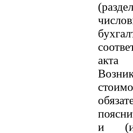
(разд
число
бухга
соотве
акта 
Возник
стоим
обяза
поясни
и (и