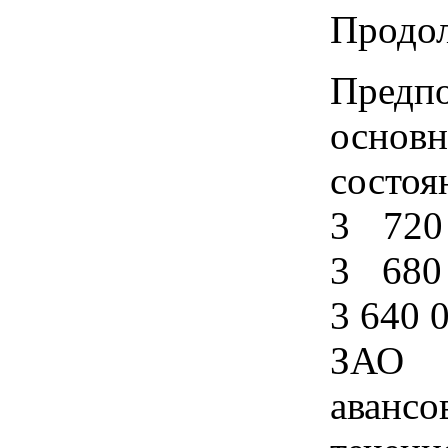
Продо
Предп
основ
состо
3 720
3 680
3 640 
ЗАО 
авансо