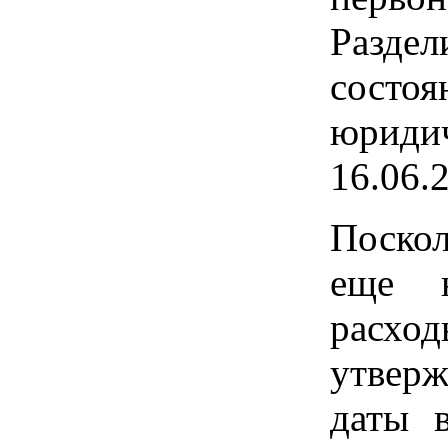
Разде
состо
юриди
16.06.
Поско
еще н
расх
утверж
даты 