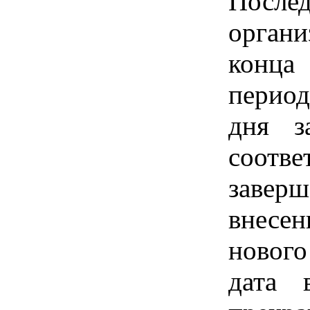
После
органи
конца
период
дня з
соотве
завер
внесе
нового
дата 