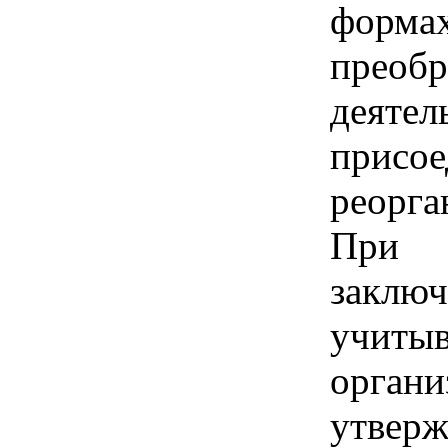
форм
прео
деят
присо
реорга
При 
закл
учитыв
орга
утвер