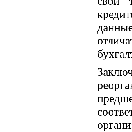
свои 
креди
данны
отли
бухгал
Заключ
реорга
предше
соотв
орган