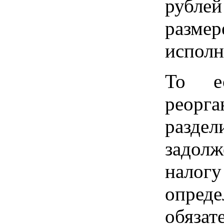
рублей
разме
исполн
То е
реорг
разд
задол
нало
опред
обяза