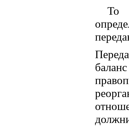
То е
опреде
переда
Перед
балан
правоп
реорга
отнош
должн