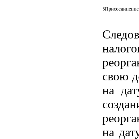
5
Присоединение
Следо
нало
реорг
свою д
на да
создан
реорга
на дат