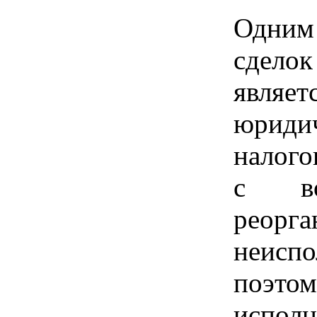
Одним
сдело
являе
юриди
налого
с во
рео
неиспо
поэто
испол