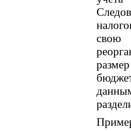
След
налог
свою 
реорг
разме
бюдже
данн
раздел
Пример