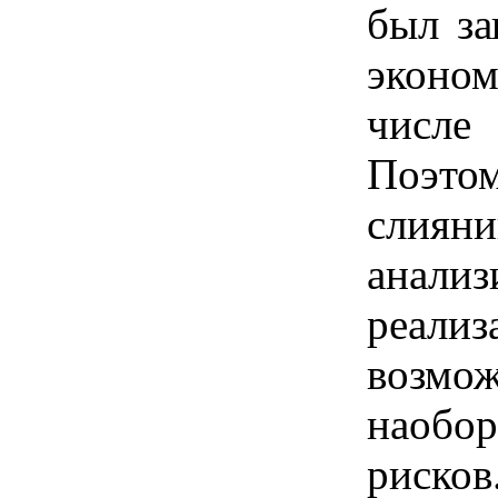
был за
эконо
числе
Поэтом
сли
анали
реализ
возмо
наобо
рисков