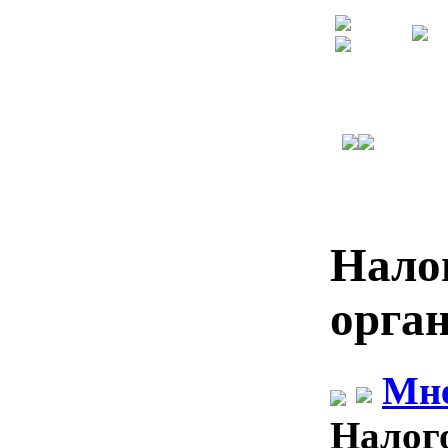
Нало
орга
Мне
Налог