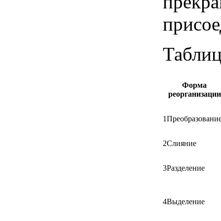
прек
присое
Таблиц
Форма
реорганизации
1
Преобразовани
2
Слияние
3
Разделение
4
Выделение