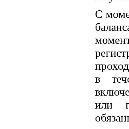
С моме
балан
момен
регист
проход
в теч
включ
или п
обязан