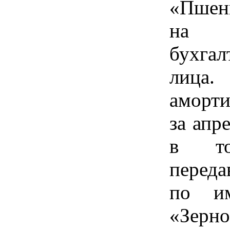
«Пшени
на с
бухгал
лиц
аморти
за апр
в то
перед
по им
«Зерно