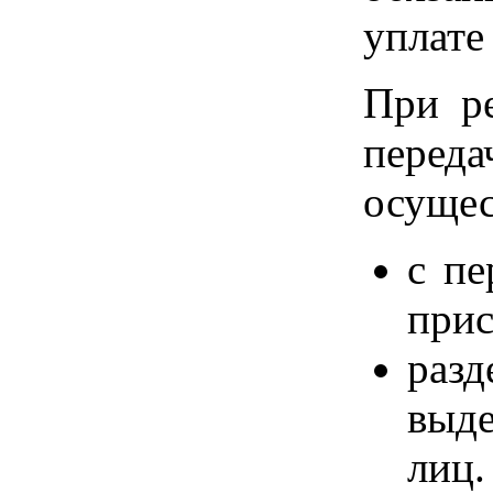
уплате
При р
пере
осущес
с пе
прис
раз
выде
лиц.