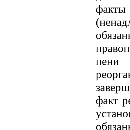
факты
(ненад
обяза
право
пени
реорга
завер
факт р
уста
обязан