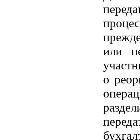
переда
процес
прежде
или п
участ
о реор
опер
разд
перед
бухга