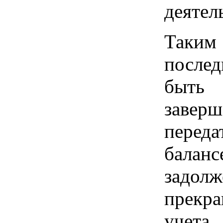
деятел
Таким
после
быть
завер
переда
бала
задолж
прекра
учета 