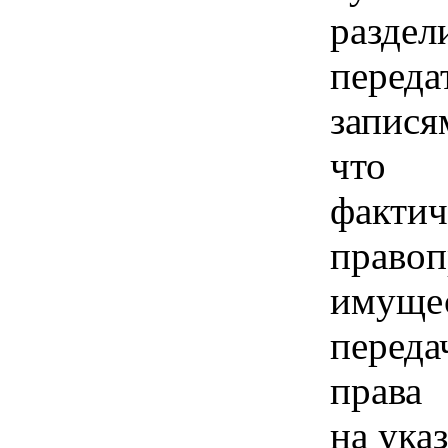
разд
перед
запися
что р
факт
право
имуще
перед
права
на ука