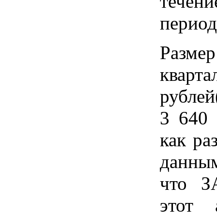
течени
период
Размер
кварта
рублей
3 640 
как ра
данным
что З
этот 