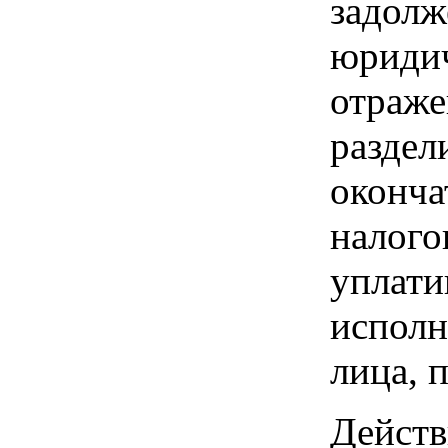
задол
юриди
отраж
раздел
окон
налог
уплат
исполн
лица, 
Дейст