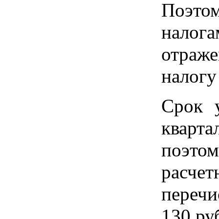
Поэто
налога
отраже
налогу
Срок 
кварта
поэт
расче
переч
130 ру