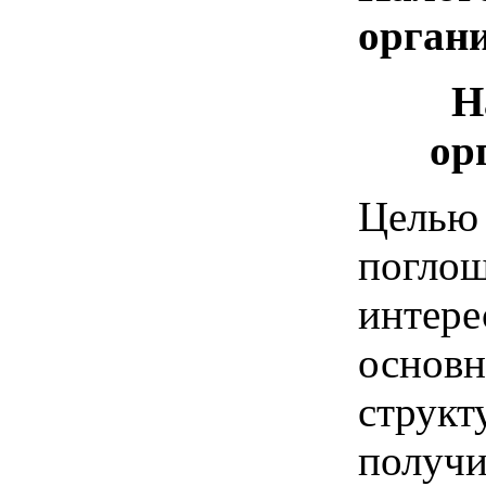
орган
Н
ор
Цель
погло
интер
основ
структ
получ