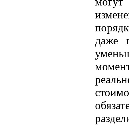
могу
измене
порядк
даже п
уменьш
момен
реаль
стои
обяза
разд