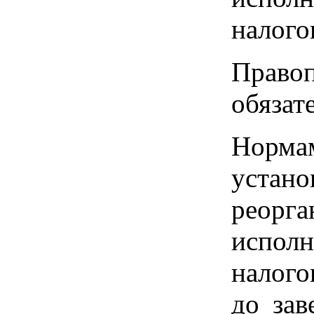
налого
Прав
обязат
Норма
устано
реорг
испол
налого
до зав