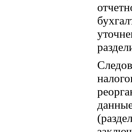
отче
бухга
уточн
раздел
Следов
нало
реорг
данн
(разд
заключ