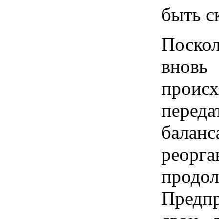
быть с
Поскол
внов
проис
перед
баланс
реорг
прод
Предпр