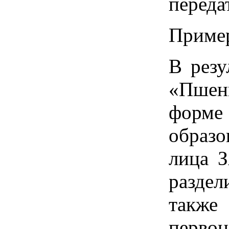
переда
Пример
В резу
«Пшен
форм
образ
лица 
разде
такж
перв