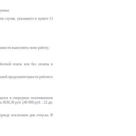
суммы:
ем случая, указанного в пункте 13
можности выполнять свою работу;
аботной платы или без оплаты в
альной продолжительности рабочего
одился в очередном оплачиваемом
3636,36 руб. (40 000 руб. : 22 дн.
периоде исключаем дни отпуска. В