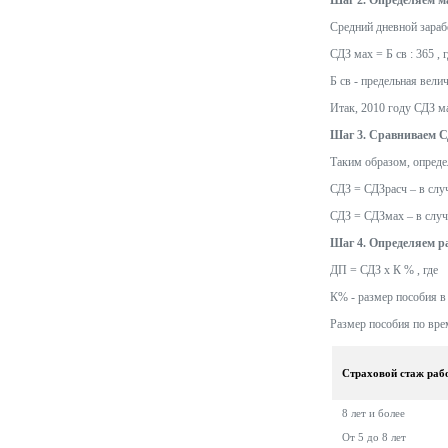
Шаг 2. Определяем м
Средний дневной зараб
СДЗ мах = Б св : 365 , 
Б св - предельная вели
Итак, 2010 году СДЗ мах
Шаг 3. Сравниваем С
Таким образом, опреде
СДЗ = СДЗрасч – в слу
СДЗ = СДЗмах – в случ
Шаг 4. Определяем р
ДП = СДЗ х К % , где
К% - размер пособия в 
Размер пособия по врем
Страховой стаж раб
8 лет и более
От 5 до 8 лет