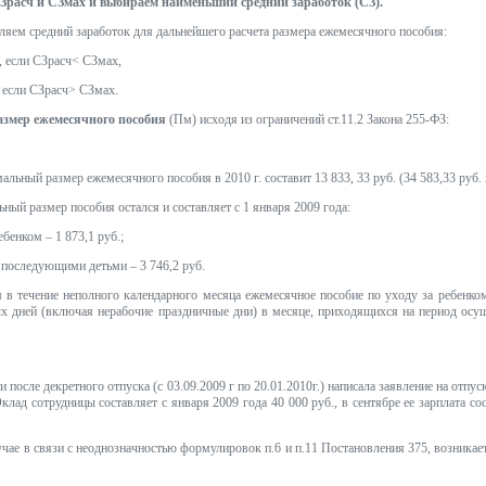
Зрасч и СЗмах и выбираем наименьший средний заработок (СЗ).
ляем средний заработок для дальнейшего расчета размера ежемесячного пособия:
, если СЗрасч< СЗмах,
, если СЗрасч> СЗмах.
азмер ежемесячного пособия
(Пм) исходя из ограничений ст.11.2 Закона 255-ФЗ:
льный размер ежемесячного пособия в 2010 г. составит 13 833, 33 руб. (34 583,33 руб. 
ный размер пособия остался и составляет с 1 января 2009 года:
ебенком – 1 873,1 руб.;
и последующими детьми – 3 746,2 руб.
 в течение неполного календарного месяца ежемесячное пособие по уходу за ребенк
х дней (включая нерабочие праздничные дни) в месяце, приходящихся на период осуще
 после декретного отпуска (с 03.09.2009 г по 20.01.2010г.) написала заявление на отпуск
клад сотрудницы составляет с января 2009 года 40 000 руб., в сентябре ее зарплата сос
чае в связи с неоднозначностью формулировок п.6 и п.11 Постановления 375, возникает