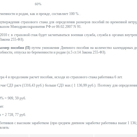
60%
менности и родам, как и прежде, составляет 100 % .
дтверждения страхового стажа для определения размеров пособий по временной нетру
казом Минздравсоцразвития РФ от 06.02.2007 N 91.
010 г. в страховой стаж будет засчитываться военная служба, служба в органах внутре
 Закона 255-ФЗ).
азмер пособия (П)
путем умножения Дневного пособия на количество календарных дн
бности, отпуска по беременности и родам (п.5 ст.14 Закона 255-ФЗ).
а 4 и продолжим расчет пособия, исходя из страхового стажа работника 6 лет.
чае СДЗ расч (1316,43 руб.) больше СДЗ мах ( 1 136,99 руб.). Поэтому для определени
0% = 909, 59 руб.
ит:
я = 2 728, 77 руб.
ботников с высоким заработком (при среднем дневном заработке работника выше 1 136,9
авлять: