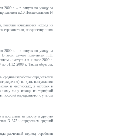
ря 2009 г. – в отпуск по уходу за
е применяем п.10 Постановления N
в, пособия исчисляются исходя из
ого страхователя, предшествующих
ря 2009 г. – в отпуск по уходу за
и. В этом случае применяем п.11
нком - наступил в январе 2009 г.
 по 31.12 2008 г. Таким образом,
а, средний заработок определяется
награждения) на день наступления
йонах и местностях, в которых в
анному лицу исходя из тарифной
ры пособий определяются с учетом
ь и поступила на работу в другую
ления N 375 и определяем средний
огда расчетный период отработан