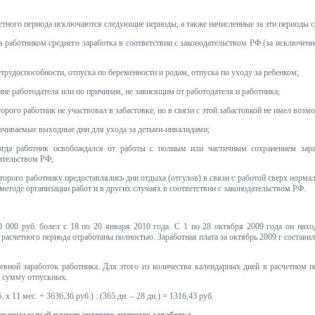
етного периода исключаются следующие периоды, а также начисленные за эти периоды 
а работником среднего заработка в соответствии с законодательством РФ (за исключени
трудоспособности, отпуска по беременности и родам, отпуска по уходу за ребенком;
ине работодателя или по причинам, не зависящим от работодателя и работника;
оторого работник не участвовал в забастовке, но в связи с этой забастовкой не имел воз
ачиваемые выходные дни для ухода за детьми-инвалидами;
когда работник освобождался от работы с полным или частичным сохранением зар
дательством РФ;
оторого работнику предоставлялись дни отдыха (отгулов) в связи с работой сверх норм
методе организации работ и в других случаях в соответствии с законодательством РФ.
0 000 руб. болел с 18 по 20 января 2010 года. С 1 по 28 октября 2009 года он нах
 расчетного периода отработаны полностью. Заработная плата за октябрь 2009 г составила 
евной заработок работника. Для этого из количества календарных дней в расчетном 
м сумму отпускных.
 х 11 мес. + 3636,36 руб.) : (365 дн. – 28 дн.) = 1316,43 руб.