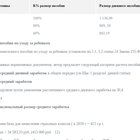
отника
К% размер пособия
Размер дневного пособия,
100%
1 136,99
80%
909, 59
60%
682,19
пособия по уходу за ребенком
месячного пособия по уходу за ребенком установлен пп.5.1, 5.2 статьи 14 Закона 255-ФЗ
занных нормативных документов, автор предлагает следующий алгоритм расчета пособи
 средний дневной заработок
в общем порядке (см.Шаг 1 раздела1 данной статьи)
 средний заработок
еделяем путем умножения рассчитанного среднего дневного заработка на 30,4:
,4
аксимальный размер среднего заработка
чина базы для начисления страховых взносов ( в 2010 г = 415 т.р.)
х = 34 583,33 руб. (415 000 руб. : 12).