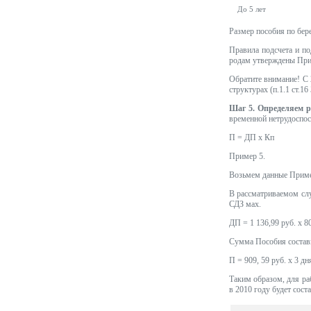
До 5 лет
Размер пособия по бере
Правила подсчета и по
родам утверждены При
Обратите внимание! С 2
структурах (п.1.1 ст.16
Шаг 5. Определяем р
временной нетрудоспосо
П = ДП х Кп
Пример 5.
Возьмем данные Пример
В рассматриваемом слу
СДЗ мах.
ДП = 1 136,99 руб. х 8
Сумма Пособия состав
П = 909, 59 руб. х 3 дн
Таким образом, для ра
в 2010 году будет сост