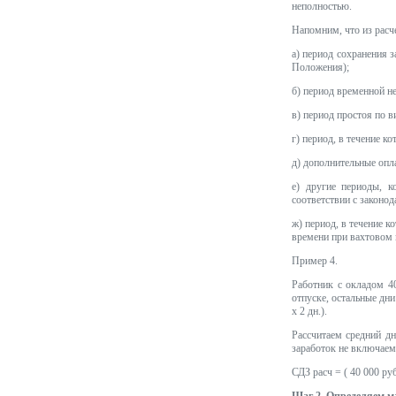
неполностью.
Напомним, что из расч
а) период сохранения з
Положения);
б) период временной не
в) период простоя по в
г) период, в течение к
д) дополнительные опл
е) другие периоды, 
соответствии с законо
ж) период, в течение к
времени при вахтовом 
Пример 4.
Работник с окладом 4
отпуске, остальные дни
х 2 дн.).
Рассчитаем средний дн
заработок не включае
СДЗ расч = ( 40 000 руб.