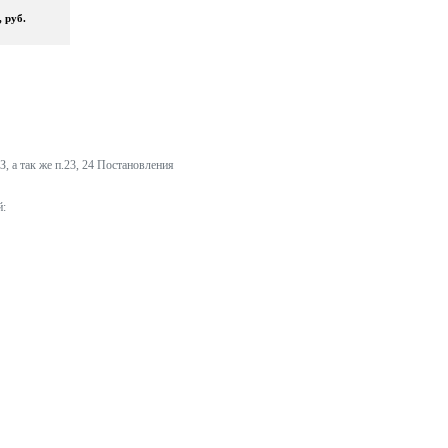
 руб.
, а так же п.23, 24 Постановления
й: