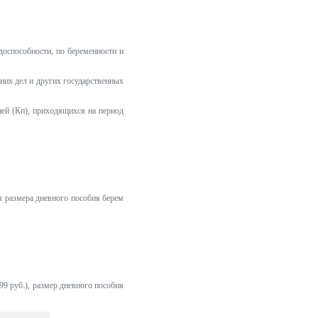
доспособности, по беременности и
нних дел и других государственных
ей (Кп), приходящихся на период
я размера дневного пособия берем
9 руб.), размер дневного пособия