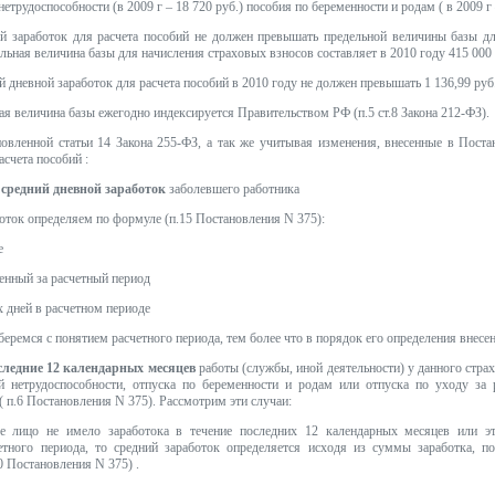
етрудоспособности (в 2009 г – 18 720 руб.) пособия по беременности и родам ( в 2009 г 
ой заработок для расчета пособий не должен превышать предельной величины базы дл
льная величина базы для начисления страховых взносов составляет в 2010 году 415 000 р
 дневной заработок для расчета пособий в 2010 году не должен превышать 1 136,99 руб. 
ая величина базы ежегодно индексируется Правительством РФ (п.5 ст.8 Закона 212-ФЗ).
овленной статьи 14 Закона 255-ФЗ, а так же учитывая изменения, внесенные в Поста
счета пособий :
 средний дневной заработок
заболевшего работника
оток определяем по формуле (п.15 Постановления N 375):
е
ленный за расчетный период
х дней в расчетном периоде
беремся с понятием расчетного периода, тем более что в порядок его определения внес
следние 12 календарных месяцев
работы (службы, иной деятельности) у данного стр
й нетрудоспособности, отпуска по беременности и родам или отпуска по уходу за
( п.6 Постановления N 375). Рассмотрим эти случаи:
ое лицо не имело заработока в течение последних 12 календарных месяцев или эт
тного периода, то средний заработок определяется исходя из суммы заработка, п
0 Постановления N 375) .