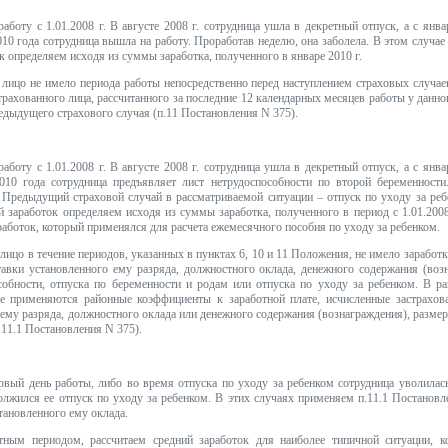
аботу с 1.01.2008 г. В августе 2008 г. сотрудница ушла в декретный отпуск, а с янва
010 года сотрудница вышла на работу. Проработав неделю, она заболела. В этом случа
к определяем исходя из суммы заработка, полученного в январе 2010 г.
е лицо не имело периода работы непосредственно перед наступлением страховых случае
страхованного лица, рассчитанного за последние 12 календарных месяцев работы у данн
едыдущего страхового случая (п.11 Постановления N 375).
аботу с 1.01.2008 г. В августе 2008 г. сотрудница ушла в декретный отпуск, а с янва
010 года сотрудница предъявляет лист нетрудоспособности по второй беременност
Предыдущий страховой случай в рассматриваемой ситуации – отпуск по уходу за ребе
й заработок определяем исходя из суммы заработка, полученного в период с 1.01.2008
работок, который применялся для расчета ежемесячного пособия по уходу за ребенком.
 лицо в течение периодов, указанных в пунктах 6, 10 и 11 Положения, не имело заработк
авки установленного ему разряда, должностного оклада, денежного содержания (воз
собности, отпуска по беременности и родам или отпуска по уходу за ребенком. В ра
е применяются районные коэффициенты к заработной плате, исчисленные застрахов
 ему разряда, должностного оклада или денежного содержания (вознаграждения), разме
.11.1 Постановления N 375).
рвый день работы, либо во время отпуска по уходу за ребенком сотрудница уволилас
олжился ее отпуск по уходу за ребенком. В этих случаях применяем п.11.1 Постанов
тановленного ему оклада.
тным периодом, рассчитаем средний заработок для наиболее типичной ситуации, к