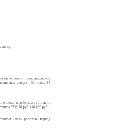
x 40%).
ом выплачивается пропорционально
ствления ухода ( п.5.2 статьи 14
 по уходу за ребенком до 1,5 лет с
тавила 3636,36 руб. (40 000 руб. :
 вопрос – какой расчетный период