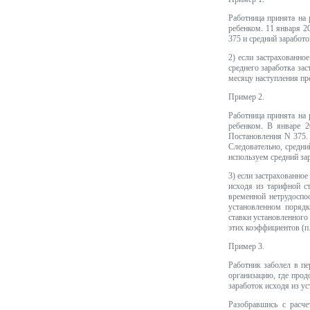
Работница принята на р
ребенком. 11 января 2
375 и средний заработо
2) если застрахованно
среднего заработка за
месяцу наступления пр
Пример 2.
Работница принята на р
ребенком. В январе 2
Постановления N 375. 
Следовательно, средни
используем средний за
3) если застрахованное
исходя из тарифной ст
временной нетрудоспо
установленном порядк
ставки установленного
этих коэффициентов (п
Пример 3.
Работник заболел в пе
организацию, где прод
заработок исходя из ус
Разобравшись с расче