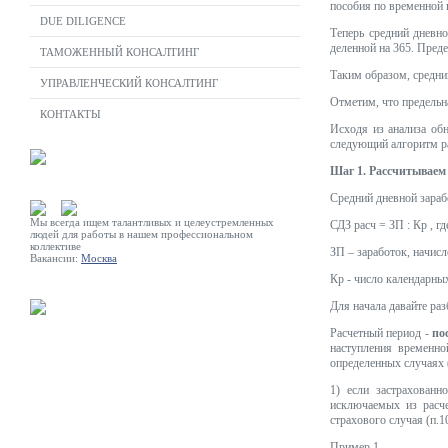
пособия по временной н
DUE DILIGENCE
Теперь средний дневн
деленной на 365. Преде
ТАМОЖЕННЫЙ КОНСАЛТИНГ
Таким образом, средний
УПРАВЛЕНЧЕСКИЙ КОНСАЛТИНГ
Отметим, что предельн
КОНТАКТЫ
Исходя из анализа обн
следующий алгоритм ра
Шаг 1. Рассчитываем
Средний дневной зараб
Мы всегда ищем талантливых и целеустремленных
СДЗ расч = ЗП : Кр , гд
людей для работы в нашем профессиональном
коллективе
ЗП – заработок, начис
Вакансии:
Москва
Кр - число календарны
Для начала давайте раз
Расчетный период -
по
наступления временно
определенных случаях 
1) если застрахованн
исключаемых из расче
страхового случая (п.1
Пример 1.