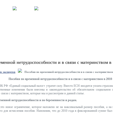
менной нетрудоспособности и в связи с материнством в 
х экспертов
Пособия по временной нетрудоспособности и в связи с материнством
Пособия по временной нетрудоспособности и в связи с материнством в 2010 
4 НК РФ «Единый социальный налог» утратит силу. Вместо ЕСН вводится уплата страх
твенные изменения были внесены в законодательство об обязательном социальном 
 связи с материнством, которые мы и рассмотрим в данной статье.
еменной нетрудоспособности и по беременности и родам.
 это новое ограничение, которое наложено не на максимальный размер пособия, а на
ого для исчисления пособия. Напомним, что до 2010 года в фиксированной сумме был