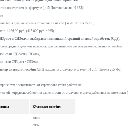
аксимальный размер среднего дневного заработка
оток определяем по формуле (п.15 Постановления N 375):
где
чина базы для начисления страховых взносов ( в 2010 г = 415 т.р.)
 = 1 136,99 руб. (415 000 руб. : 365).
ДЗрасч и СДЗмах и выбираем наименьший средний дневной заработок (СДЗ).
ляем средний дневной заработок для дальнейшего расчета размера дневного пособия:
чае, если СДЗрасч< СДЗмах,
ае, если СДЗрасч> СДЗмах.
азмер дневного пособия
(ДП) исходя из страхового стажа (п.4 ст.14 Закона 255-ФЗ)
процентах в зависимости от страхового стажа работника.
енной нетрудоспособности в зависимости от страхового стажа работника не изменился ( 
отника
К%размер пособия
100%
80%