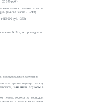
– 25 390 руб.).
я начисления страховых взносов,
уб. (п.4 ст.8 Закона 212-ФЗ)
(415 000 руб. : 365).
новление N 375, автор предлагает
ены принципиальные изменения .
ахователя, предшествующих месяцу
 ребенком,
или иные периоды
в
от период состоял из периодов,
олученного в месяце наступления