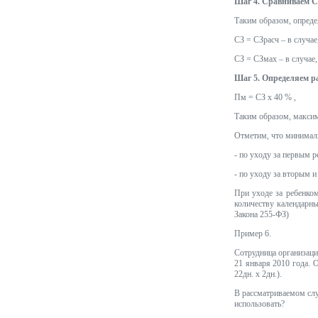
Шаг 4. Сравниваем С
Таким образом, опреде
СЗ = СЗрасч – в случае
СЗ = СЗмах – в случае
Шаг 5. Определяем р
Пм = СЗ х 40 % ,
Таким образом, максима
Отметим, что минималь
- по уходу за первым р
- по уходу за вторым 
При уходе за ребенком
количеству календарны
Закона 255-ФЗ)
Пример 6.
Сотрудница организации
21 января 2010 года. О
22дн. х 2дн.).
В рассматриваемом слу
использовать?