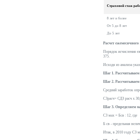
Страховой стаж раб
8 лет и более
От 5 до 8 лет
До 5 лет
Расчет ежемесячного 
Порядок исчисления еже
375.
Исходя из анализа ука
Шаг 1. Рассчитываем
Шаг 2. Рассчитываем
Средний заработок опр
СЗрасч= СДЗ расч х 30
Шаг 3. Определяем м
СЗ мах = Бсв : 12, где
Б св - предельная вели
Итак, в 2010 году СЗ ма